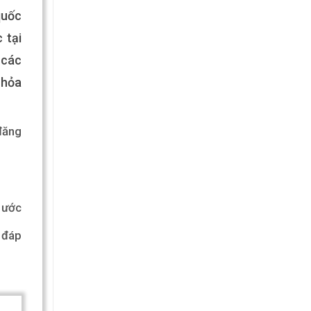
quốc
 tại
 các
Thỏa
đăng
 ước
ể đáp