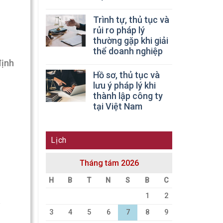
Trình tự, thủ tục và
rủi ro pháp lý
thường gặp khi giải
thể doanh nghiệp
định
Hồ sơ, thủ tục và
lưu ý pháp lý khi
thành lập công ty
tại Việt Nam
Lịch
Tháng tám 2026
H
B
T
N
S
B
C
1
2
p
3
4
5
6
7
8
9