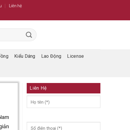
u
Liên hệ
Đồng
Kiểu Dáng
Lao Động
License
Liên Hệ
 Nam
giản