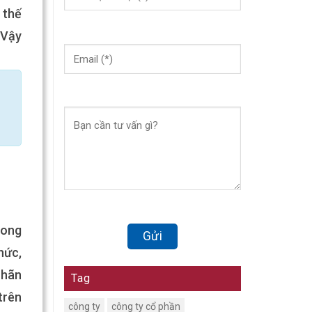
 thế
 Vậy
rong
hức,
nhãn
Tag
trên
công ty
công ty cổ phần