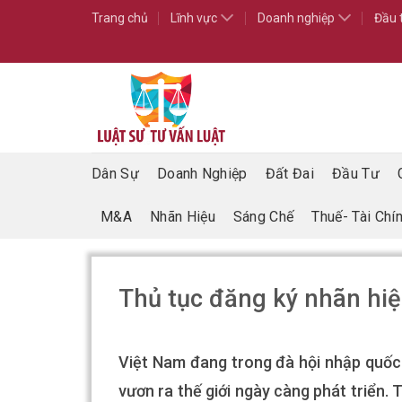
Skip
Trang chủ
Lĩnh vực
Doanh nghiệp
Đầu 
to
content
Dân Sự
Doanh Nghiệp
Đất Đai
Đầu Tư
M&A
Nhãn Hiệu
Sáng Chế
Thuế- Tài Chí
Thủ tục đăng ký nhãn hiệ
Việt Nam đang trong đà hội nhập quốc
vươn ra thế giới ngày càng phát triển. 