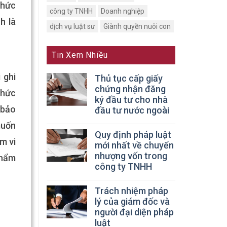
chức
công ty TNHH
Doanh nghiệp
h là
dịch vụ luật sư
Giành quyền nuôi con
Tin Xem Nhiều
 ghi
Thủ tục cấp giấy
chứng nhận đăng
chức
ký đầu tư cho nhà
 bảo
đầu tư nước ngoài
muốn
Quy định pháp luật
m vi
mới nhất về chuyển
nhượng vốn trong
thẩm
công ty TNHH
Trách nhiệm pháp
lý của giám đốc và
người đại diện pháp
luật