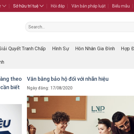
ư
Sở hữu trí tuệ
Hỏi đáp
Văn bản pháp luật
Biểu mẫu
Giải Quyết Tranh Chấp
Hình Sự
Hôn Nhân Gia Đình
Hợp 
nh
hàng theo
Văn bằng bảo hộ đối với nhãn hiệu
cần biết
Ngày đăng: 17/08/2020