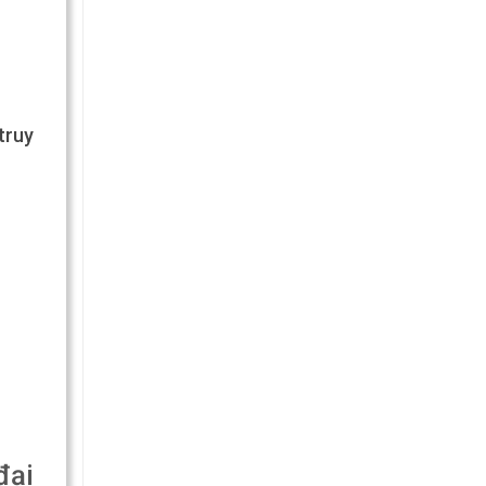
truy
đại