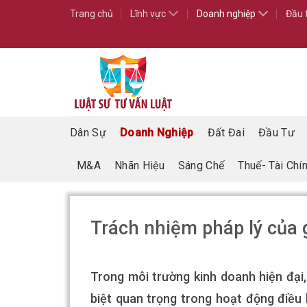
Skip
Trang chủ
Lĩnh vực
Doanh nghiệp
Đầu 
to
content
Dân Sự
Doanh Nghiệp
Đất Đai
Đầu Tư
M&A
Nhãn Hiệu
Sáng Chế
Thuế- Tài Chí
Trách nhiệm pháp lý của 
Trong môi trường kinh doanh hiện đại,
biệt quan trọng trong hoạt động điều 