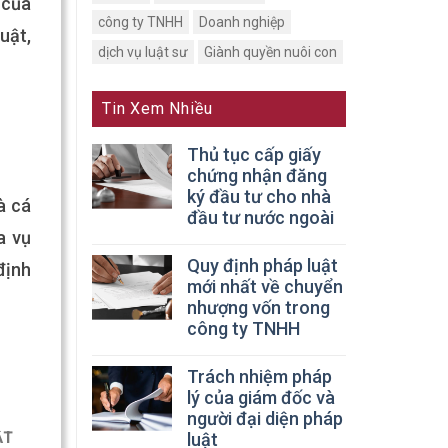
 của
công ty TNHH
Doanh nghiệp
uật,
dịch vụ luật sư
Giành quyền nuôi con
Tin Xem Nhiều
Thủ tục cấp giấy
chứng nhận đăng
ký đầu tư cho nhà
à cá
đầu tư nước ngoài
a vụ
Quy định pháp luật
định
mới nhất về chuyển
nhượng vốn trong
công ty TNHH
Trách nhiệm pháp
lý của giám đốc và
người đại diện pháp
luật
ẬT