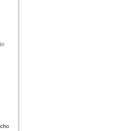
oặc
 cho