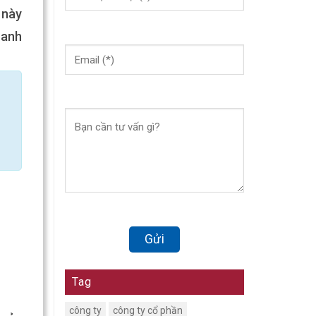
 này
oanh
Tag
công ty
công ty cổ phần