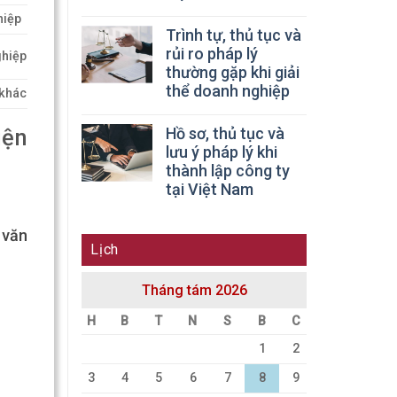
hiệp
Trình tự, thủ tục và
rủi ro pháp lý
ghiệp
thường gặp khi giải
thể doanh nghiệp
 khác
Hồ sơ, thủ tục và
iện
lưu ý pháp lý khi
thành lập công ty
tại Việt Nam
 văn
Lịch
Tháng tám 2026
H
B
T
N
S
B
C
1
2
3
4
5
6
7
8
9