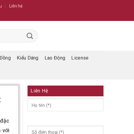
u
Liên hệ
Đồng
Kiểu Dáng
Lao Động
License
Liên Hệ
t
 đặc
 với