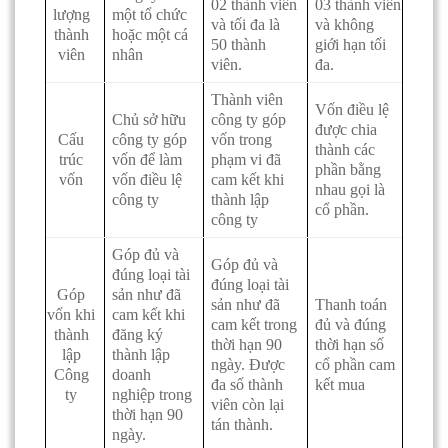
02 thành viên
03 thành viên
lượng
một tổ chức
và tối đa là
và không
thành
hoặc một cá
50 thành
giới hạn tối
viên
nhân
viên.
đa.
Thành viên
Vốn điều lệ
Chủ sở hữu
công ty góp
được chia
Cấu
công ty góp
vốn trong
thành các
trúc
vốn để làm
phạm vi đã
phần bằng
vốn
vốn điều lệ
cam kết khi
nhau gọi là
công ty
thành lập
cổ phần.
công ty
Góp đủ và
Góp đủ và
đúng loại tài
đúng loại tài
Góp
sản như đã
sản như đã
Thanh toán
vốn khi
cam kết khi
cam kết trong
đủ và đúng
thành
đăng ký
thời hạn 90
thời hạn số
lập
thành lập
ngày. Được
cổ phần cam
Công
doanh
đa số thành
kết mua
ty
nghiệp trong
viên còn lại
thời hạn 90
tán thành.
ngày.