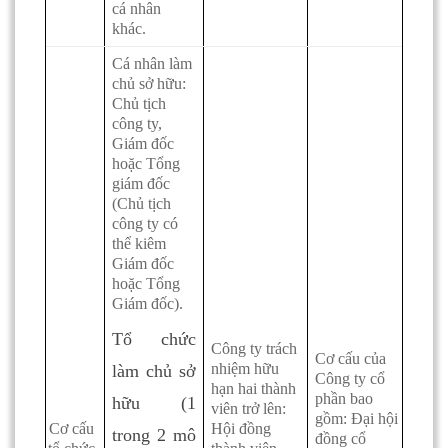
cá nhân
khác.
Cá nhân làm
chủ sở hữu:
Chủ tịch
công ty,
Giám đốc
hoặc Tổng
giám đốc
(Chủ tịch
công ty có
thể kiêm
Giám đốc
hoặc Tổng
Giám đốc).
Tổ chức
Công ty trách
Cơ cấu của
nhiệm hữu
làm chủ sở
Công ty cổ
hạn hai thành
phần bao
hữu (1
viên trở lên:
gồm: Đại hội
Cơ cấu
Hội đồng
trong 2 mô
đồng cổ