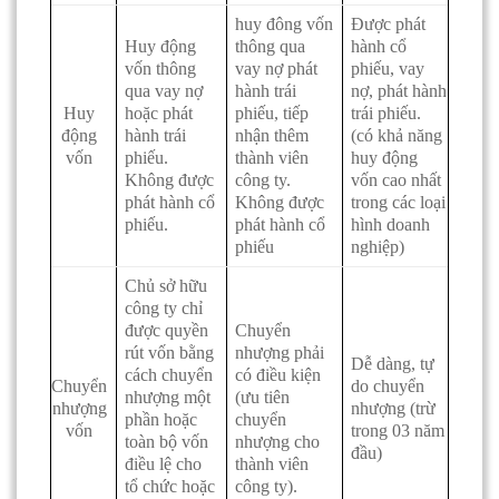
huy đông vốn
Được phát
Huy động
thông qua
hành cổ
vốn thông
vay nợ phát
phiếu, vay
qua vay nợ
hành trái
nợ, phát hành
Huy
hoặc phát
phiếu, tiếp
trái phiếu.
động
hành trái
nhận thêm
(có khả năng
vốn
phiếu.
thành viên
huy động
Không được
công ty.
vốn cao nhất
phát hành cổ
Không được
trong các loại
phiếu.
phát hành cổ
hình doanh
phiếu
nghiệp)
Chủ sở hữu
công ty chỉ
được quyền
Chuyển
rút vốn bằng
nhượng phải
Dễ dàng, tự
cách chuyển
có điều kiện
Chuyển
do chuyển
nhượng một
(ưu tiên
nhượng
nhượng (trừ
phần hoặc
chuyển
vốn
trong 03 năm
toàn bộ vốn
nhượng cho
đầu)
điều lệ cho
thành viên
tổ chức hoặc
công ty).