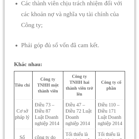
Các thành viên chịu trách nhiệm đối với
các khoản nợ và nghĩa vụ tài chính của
Công ty;
Phải góp đủ số vốn đã cam kết.
Khác nhau:
Công ty
Công ty
TNHH hai
Công ty cổ
Tiêu chí
TNHH một
thành viên trở
phần
thành viên
lên
Điều 73 –
Điều 47 –
Điều 110 –
Cơ sở
Điều 87
Điều 72 Luật
Điều 171
pháp lý
Luật Doanh
Doanh
Luật Doanh
nghiệp 2014
nghiệp 2014
nghiệp 2014
Tối thiểu là
Tối thiểu là
Số
công ty do