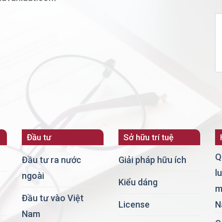
Đầu tư
Sở hữu trí tuệ
Q
Đầu tư ra nước
Giải pháp hữu ích
l
ngoài
Kiểu dáng
m
Đầu tư vào Việt
License
N
Nam