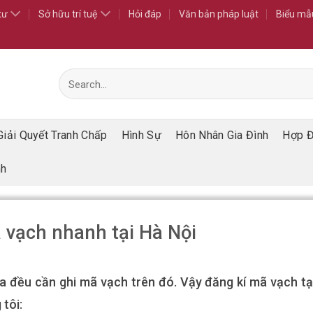
tư
Sở hữu trí tuệ
Hỏi đáp
Văn bản pháp luật
Biểu mẫ
Giải Quyết Tranh Chấp
Hình Sự
Hôn Nhân Gia Đình
Hợp 
nh
 vạch nhanh tại Hà Nội
a đều cần ghi mã vạch trên đó. Vậy đăng kí mã vạch tạ
 tôi: