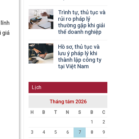
Trình tự, thủ tục và
rủi ro pháp lý
lĩnh
thường gặp khi giải
thể doanh nghiệp
 giá
Hồ sơ, thủ tục và
lưu ý pháp lý khi
thành lập công ty
tại Việt Nam
Lịch
Tháng tám 2026
H
B
T
N
S
B
C
1
2
3
4
5
6
7
8
9