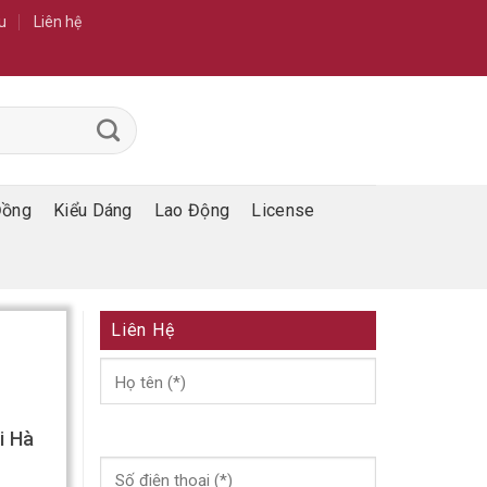
u
Liên hệ
Đồng
Kiểu Dáng
Lao Động
License
Liên Hệ
i Hà