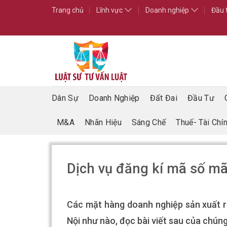
Skip
Trang chủ
Lĩnh vực
Doanh nghiệp
Đầu 
to
content
Dân Sự
Doanh Nghiệp
Đất Đai
Đầu Tư
M&A
Nhãn Hiệu
Sáng Chế
Thuế- Tài Chí
Dịch vụ đăng kí mã số mã
Các mặt hàng doanh nghiệp sản xuất r
Nội như nào, đọc bài viết sau của chúng