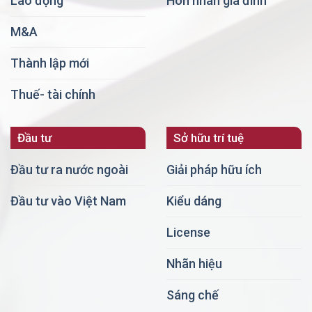
Lao động
Hôn nhân gia đình
M&A
Thành lập mới
Thuế- tài chính
Đầu tư
Sở hữu trí tuệ
Đầu tư ra nước ngoài
Giải pháp hữu ích
Đầu tư vào Việt Nam
Kiểu dáng
License
Nhãn hiệu
Sáng chế