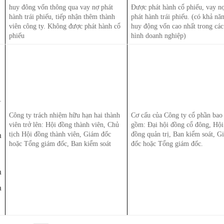
huy đông vốn thông qua vay nợ phát
Được phát hành cổ phiếu, vay n
hành trái phiếu, tiếp nhận thêm thành
phát hành trái phiếu. (có khả nă
viên công ty. Không được phát hành cổ
huy động vốn cao nhất trong các
phiếu
hình doanh nghiệp)
1
Công ty trách nhiệm hữu hạn hai thành
Cơ cấu của Công ty cổ phần bao
viên trở lên: Hội đồng thành viên, Chủ
gồm: Đại hội đồng cổ đông, Hội
m
tịch Hội đồng thành viên, Giám đốc
đồng quản trị, Ban kiểm soát, G
hoặc Tổng giám đốc, Ban kiểm soát
đốc hoặc Tổng giám đốc.
m
à