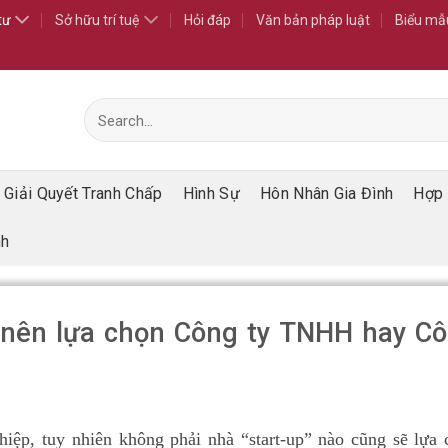
tư
Sở hữu trí tuệ
Hỏi đáp
Văn bản pháp luật
Biểu mẫ
Giải Quyết Tranh Chấp
Hình Sự
Hôn Nhân Gia Đình
Hợp
nh
 nên lựa chọn Công ty TNHH hay C
ghiệp, tuy nhiên không phải nhà “start-up” nào cũng sẽ lựa