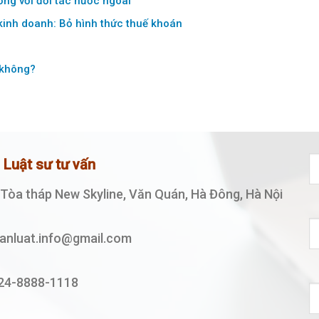
ồng với đối tác nước ngoài
 kinh doanh: Bỏ hình thức thuế khoán
 không?
ệ Luật sư tư vấn
, Tòa tháp New Skyline, Văn Quán, Hà Đông, Hà Nội
vanluat.info@gmail.com
24-8888-1118