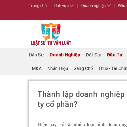
Skip
Trang chủ
Lĩnh vực
Doanh nghiệp
Đầu 
to
content
Dân Sự
Doanh Nghiệp
Đất Đai
Đầu Tư
M&A
Nhãn Hiệu
Sáng Chế
Thuế- Tài Chí
Thành lập doanh nghiệp
ty cổ phần?
Hiện nay, có rất nhiều loại hình doanh n