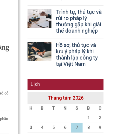
Trình tự, thủ tục và
rủi ro pháp lý
thường gặp khi giải
thể doanh nghiệp
Hồ sơ, thủ tục và
ông
lưu ý pháp lý khi
thành lập công ty
tại Việt Nam
Lịch
số cổ
Tháng tám 2026
H
B
T
N
S
B
C
1
2
 phần
3
4
5
6
7
8
9