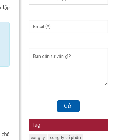
 lập
Tag
 chủ
công ty
công ty cổ phần