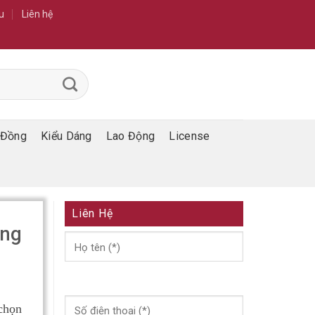
u
Liên hệ
 Đồng
Kiểu Dáng
Lao Động
License
Liên Hệ
ông
 chọn