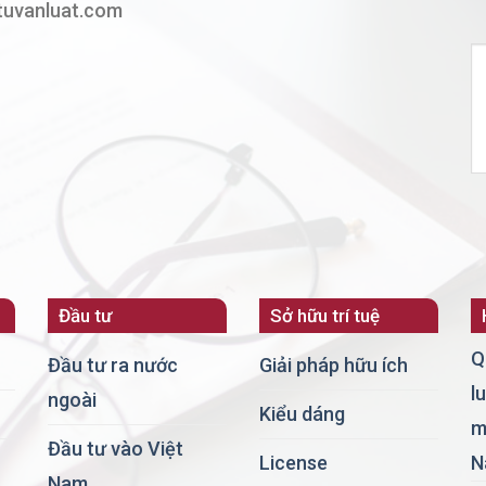
tuvanluat.com
Đầu tư
Sở hữu trí tuệ
Q
Đầu tư ra nước
Giải pháp hữu ích
l
ngoài
Kiểu dáng
m
Đầu tư vào Việt
License
N
Nam