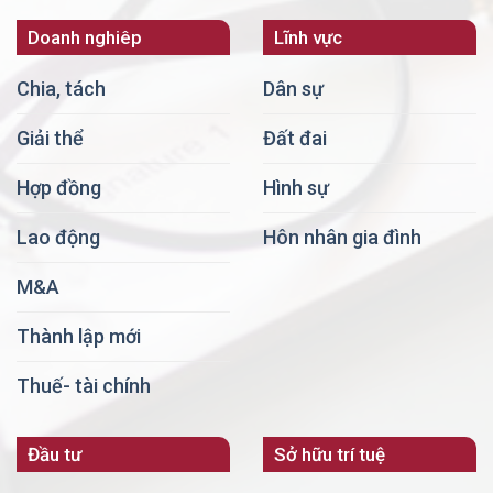
Doanh nghiêp
Lĩnh vực
Chia, tách
Dân sự
Giải thể
Đất đai
Hợp đồng
Hình sự
Lao động
Hôn nhân gia đình
M&A
Thành lập mới
Thuế- tài chính
Đầu tư
Sở hữu trí tuệ