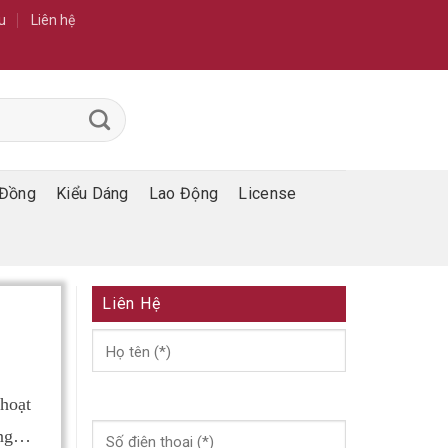
u
Liên hệ
Đồng
Kiểu Dáng
Lao Động
License
Liên Hệ
hoạt
àng…