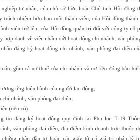
 nghiệp tư nhân, của chủ sở hữu hoặc Chủ tịch Hội đồng t
ty trách nhiệm hữu hạn một thành viên, của Hội đồng thành 
ành viên trở lên, của Hội đồng quản trị đối với công ty cổ 
ty hợp danh về việc chấm dứt hoạt động chi nhánh, văn phòn
 nhận đăng ký hoạt động chi nhánh, văn phòng đại diện củ
oán, gồm cả nợ thuế của chi nhánh và nợ tiền đóng bảo hiể
tương ứng hiện hành của người lao động;
chi nhánh, văn phòng đại diện;
iện (nếu có).
 tin đăng ký hoạt động quy định tại Phụ lục II-19 Thôn
nh, văn phòng đại diện, địa điểm kinh doanh trực thuộc d
 chứng nhận đầu tư hoặc các giấy tờ có giá trị pháp lý t