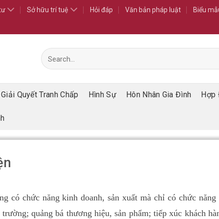
tư
Sở hữu trí tuệ
Hỏi đáp
Văn bản pháp luật
Biểu mẫ
Giải Quyết Tranh Chấp
Hình Sự
Hôn Nhân Gia Đình
Hợp 
nh
ện
ng có chức năng kinh doanh, sản xuất mà chỉ có chức năng 
ị trường; quảng bá thương hiệu, sản phẩm; tiếp xúc khách h