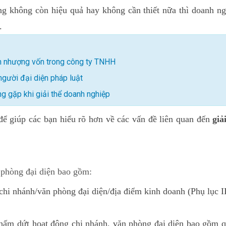
ng không còn hiệu quả hay không cần thiết nữa thì doanh ng
.
ển nhượng vốn trong công ty TNHH
người đại diện pháp luật
ờng gặp khi giải thể doanh nghiệp
 để giúp các bạn hiểu rõ hơn về các vấn đề liên quan đến
giả
 phòng đại diện bao gồm:
hi nhánh/văn phòng đại diện/địa điểm kinh doanh (Phụ lục I
hấm dứt hoạt động chi nhánh, văn phòng đại diện bao gồm q