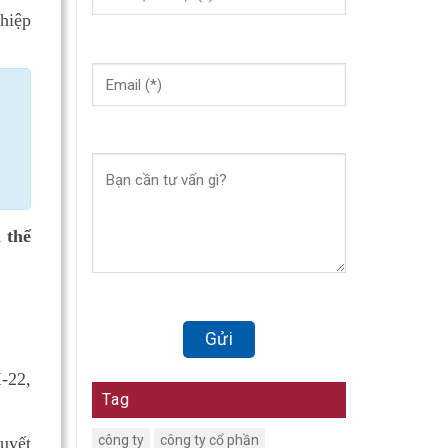
hiệp
i thể
I-22,
Tag
công ty
công ty cổ phần
uyết