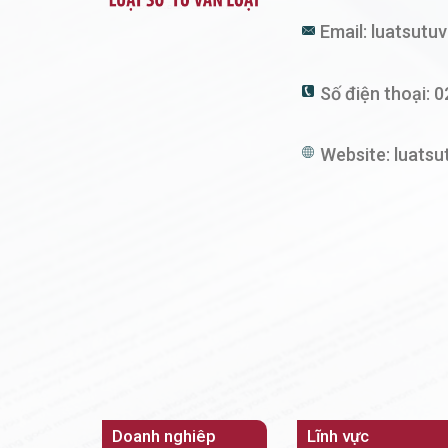
Email:
luatsutu
Số điện thoại:
0
Website:
luatsu
Doanh nghiêp
Lĩnh vực