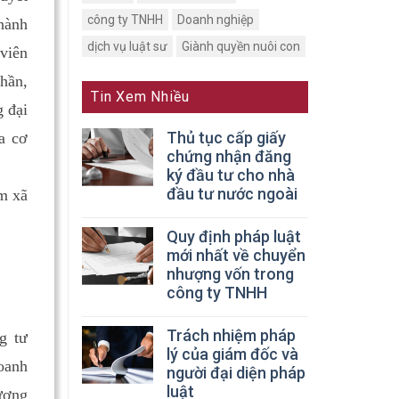
công ty TNHH
Doanh nghiệp
hành
dịch vụ luật sư
Giành quyền nuôi con
viên
phần,
Tin Xem Nhiều
g đại
Thủ tục cấp giấy
a cơ
chứng nhận đăng
ký đầu tư cho nhà
đầu tư nước ngoài
m xã
Quy định pháp luật
mới nhất về chuyển
nhượng vốn trong
công ty TNHH
Trách nhiệm pháp
g tư
lý của giám đốc và
oanh
người đại diện pháp
luật
ương