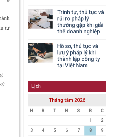
Trình tự, thủ tục và
hánh
rủi ro pháp lý
thường gặp khi giải
u tư
thể doanh nghiệp
Hồ sơ, thủ tục và
lưu ý pháp lý khi
thành lập công ty
tại Việt Nam
ng
ký
Lịch
Tháng tám 2026
H
B
T
N
S
B
C
1
2
3
4
5
6
7
8
9