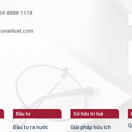
24-8888-1118
tuvanluat.com
Đầu tư
Sở hữu trí tuệ
Q
Đầu tư ra nước
Giải pháp hữu ích