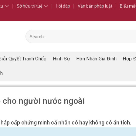
tư
Sở hữu trí tuệ
Hỏi đáp
Văn bản pháp luật
Biểu mẫ
Giải Quyết Tranh Chấp
Hình Sự
Hôn Nhân Gia Đình
Hợp 
nh
áp cho người nước ngoài
ư pháp cấp chứng minh cá nhân có hay không có án tích.