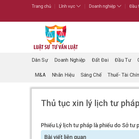
Skip
Trang chủ
Lĩnh vực
Doanh nghiệp
Đầu 
to
content
Dân Sự
Doanh Nghiệp
Đất Đai
Đầu Tư
M&A
Nhãn Hiệu
Sáng Chế
Thuế- Tài Chí
Thủ tục xin lý lịch tư ph
Phiếu Lý lịch tư pháp là phiếu do Sở t
Bài viết liên quan