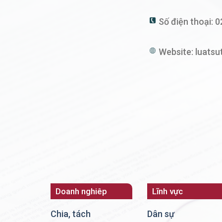
Số điện thoại:
0
Website:
luatsu
Doanh nghiêp
Lĩnh vực
Chia, tách
Dân sự