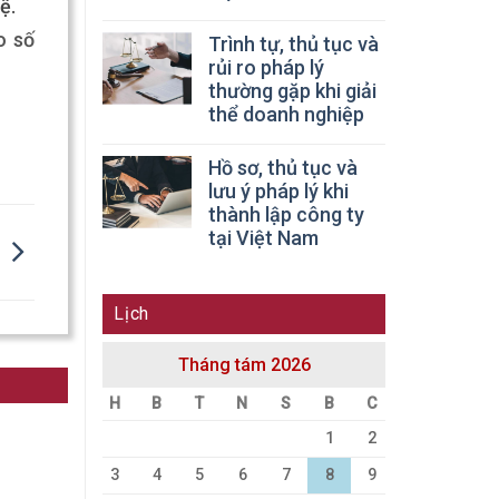
ệ.
o số
Trình tự, thủ tục và
rủi ro pháp lý
thường gặp khi giải
thể doanh nghiệp
Hồ sơ, thủ tục và
lưu ý pháp lý khi
thành lập công ty
tại Việt Nam
Lịch
Tháng tám 2026
H
B
T
N
S
B
C
1
2
3
4
5
6
7
8
9