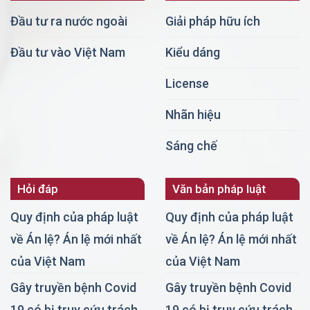
Đầu tư ra nước ngoài
Giải pháp hữu ích
Đầu tư vào Việt Nam
Kiểu dáng
License
Nhãn hiệu
Sáng chế
Hỏi đáp
Văn bản pháp luật
Quy định của pháp luật
Quy định của pháp luật
về Án lệ? Án lệ mới nhất
về Án lệ? Án lệ mới nhất
của Việt Nam
của Việt Nam
Gây truyền bệnh Covid
Gây truyền bệnh Covid
19 có bị truy cứu trách
19 có bị truy cứu trách