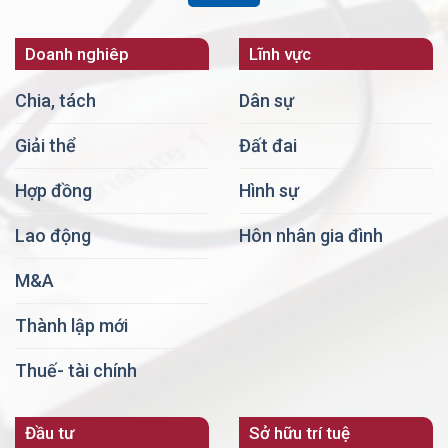
Doanh nghiêp
Lĩnh vực
Chia, tách
Dân sự
Giải thể
Đất đai
Hợp đồng
Hình sự
Lao động
Hôn nhân gia đình
M&A
Thành lập mới
Thuế- tài chính
Đầu tư
Sở hữu trí tuệ