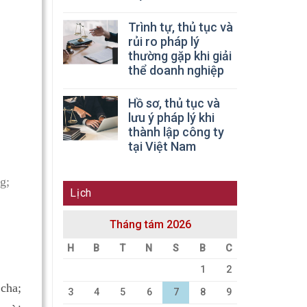
Trình tự, thủ tục và
rủi ro pháp lý
thường gặp khi giải
thể doanh nghiệp
Hồ sơ, thủ tục và
lưu ý pháp lý khi
thành lập công ty
tại Việt Nam
g;
Lịch
Tháng tám 2026
H
B
T
N
S
B
C
1
2
cha;
3
4
5
6
7
8
9