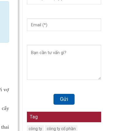
i vợ
 cấy
Tag
 thai
công ty
công ty cổ phần