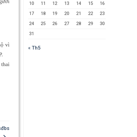
người
10
11
12
13
14
15
16
17
18
19
20
21
22
23
24
25
26
27
28
29
30
31
ộ vì
« Th5
P.
thai
 sđbs