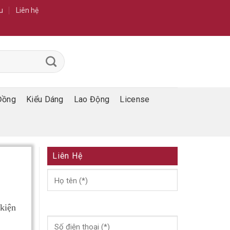
u
Liên hệ
Đồng
Kiểu Dáng
Lao Động
License
Liên Hệ
 kiện