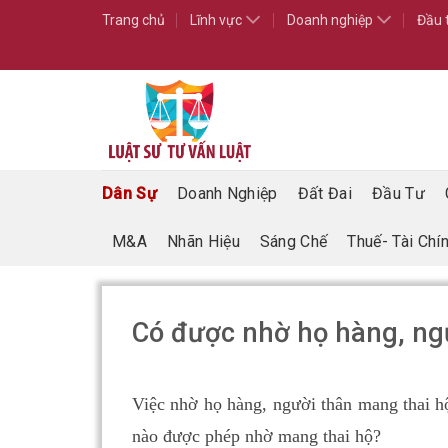
Skip
Trang chủ
Lĩnh vực
Doanh nghiệp
Đầu 
to
content
Dân Sự
Doanh Nghiệp
Đất Đai
Đầu Tư
M&A
Nhãn Hiệu
Sáng Chế
Thuế- Tài Chí
Có được nhờ họ hàng, ng
Việc nhờ họ hàng, người thân mang thai hộ
nào được phép nhờ mang thai hộ?