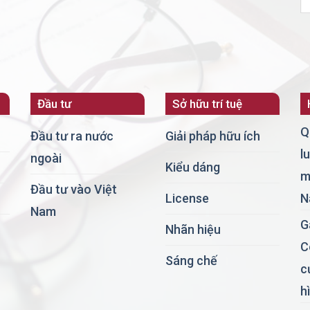
Đầu tư
Sở hữu trí tuệ
Q
Đầu tư ra nước
Giải pháp hữu ích
l
ngoài
Kiểu dáng
m
Đầu tư vào Việt
License
N
Nam
G
Nhãn hiệu
C
Sáng chế
c
h