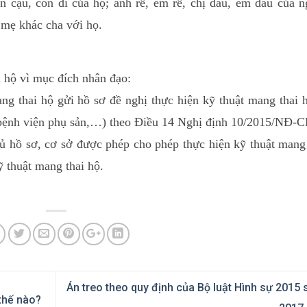
on cậu, con dì của họ; anh rể, em rể, chị dâu, em dâu của 
mẹ khác cha với họ.
i hộ vì mục đích nhân đạo:
 thai hộ gửi hồ sơ đề nghị thực hiện kỹ thuật mang thai h
bệnh viện phụ sản,…) theo Điều 14 Nghị định 10/2015/NĐ-C
ủ hồ sơ, cơ sở được phép cho phép thực hiện kỹ thuật mang 
ỹ thuật mang thai hộ.
Án treo theo quy định của Bộ luật Hình sự 2015
thế nào?