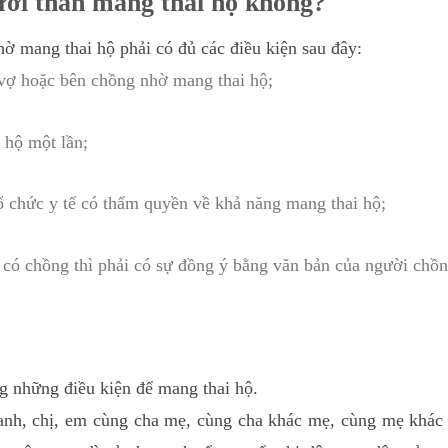
ười thân mang thai hộ không?
ờ mang thai hộ phải có đủ các điều kiện sau đây:
 vợ hoặc bên chồng nhờ mang thai hộ;
 hộ một lần;
ổ chức y tế có thẩm quyền về khả năng mang thai hộ;
có chồng thì phải có sự đồng ý bằng văn bản của người chồn
.
ng những điều kiện để mang thai hộ.
anh, chị, em cùng cha mẹ, cùng cha khác mẹ, cùng mẹ khác 