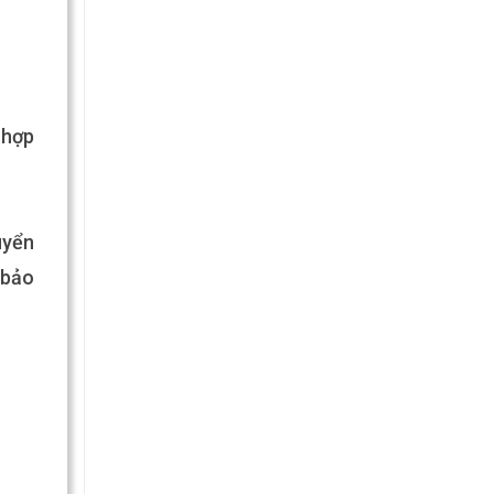
 hợp
uyển
 bảo