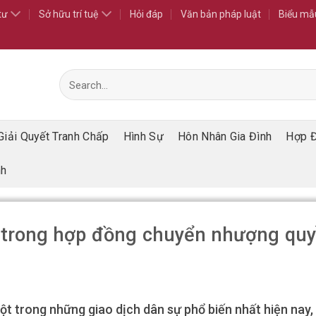
tư
Sở hữu trí tuệ
Hỏi đáp
Văn bản pháp luật
Biểu mẫ
Giải Quyết Tranh Chấp
Hình Sự
Hôn Nhân Gia Đình
Hợp 
nh
 trong hợp đồng chuyển nhượng qu
t trong những giao dịch dân sự phổ biến nhất hiện nay,