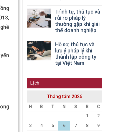
đồng
Trình tự, thủ tục và
013,
rủi ro pháp lý
thường gặp khi giải
nghề
thể doanh nghiệp
Hồ sơ, thủ tục và
lưu ý pháp lý khi
uyển
thành lập công ty
tại Việt Nam
Lịch
Tháng tám 2026
rong
H
B
T
N
S
B
C
1
2
3
4
5
6
7
8
9