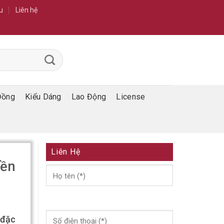
u
Liên hệ
Đồng
Kiểu Dáng
Lao Động
License
Liên Hệ
yền
 đặc