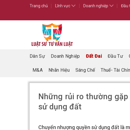
Skip
Trang chủ
Lĩnh vực
Doanh nghiệp
Đầu 
to
content
Dân Sự
Doanh Nghiệp
Đất Đai
Đầu Tư
M&A
Nhãn Hiệu
Sáng Chế
Thuế- Tài Chí
Những rủi ro thường gặp
sử dụng đất
Chuyển nhượng quyền sử dụng đất là mộ