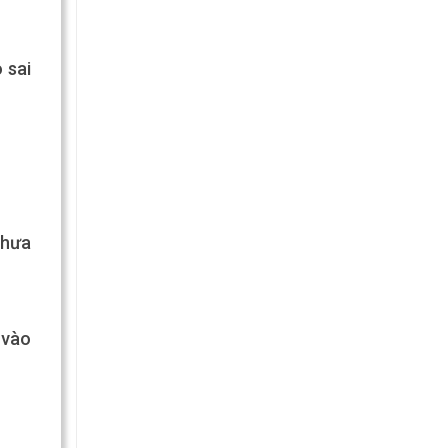
 sai
chưa
 vào