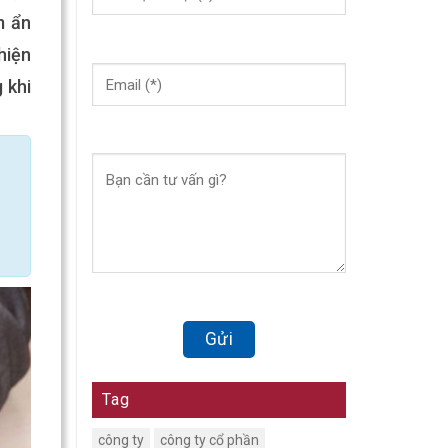
m ẩn
hiện
 khi
Tag
công ty
công ty cổ phần