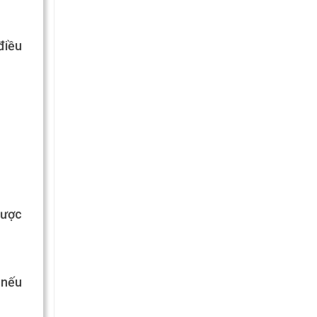
điều
được
 nếu